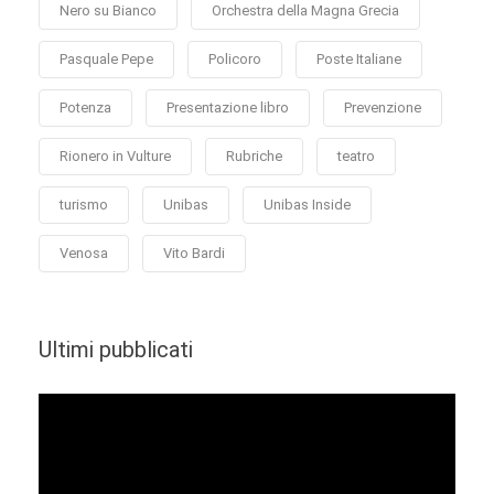
Nero su Bianco
Orchestra della Magna Grecia
Pasquale Pepe
Policoro
Poste Italiane
Potenza
Presentazione libro
Prevenzione
Rionero in Vulture
Rubriche
teatro
turismo
Unibas
Unibas Inside
Venosa
Vito Bardi
Ultimi pubblicati