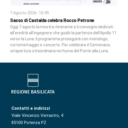
7 Agosto 2026- 10:49
Sasso di Castalda celebra Rocco Petrone
Oggi 7 agosto la mostra itinerante e il convegno dedicati
all’eredità all’ingegnere che guidò la partenza dell’Apollo 11
verso la Luna. Il programma proseguirà con monologo,
cortometraggio e concerto. Per celebrare il Centenario,
un’apertura straordinaria notturna del Ponte alla Luna.
Contatti e indirizzi
Viale Vincenzo Verrastro, 4
85100 Potenza PZ