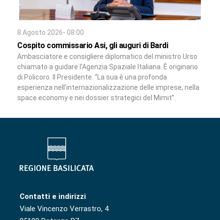
8 Agosto 2026- 08:00
Cospito commissario Asi, gli auguri di Bardi
Ambasciatore e consigliere diplomatico del ministro Urso
chiamato a guidare l’Agenzia Spaziale Italiana. È originario
di Policoro. Il Presidente: “La sua è una profonda
esperienza nell’internazionalizzazione delle imprese, nella
space economy e nei dossier strategici del Mimit”.
Contatti e indirizzi
Viale Vincenzo Verrastro, 4