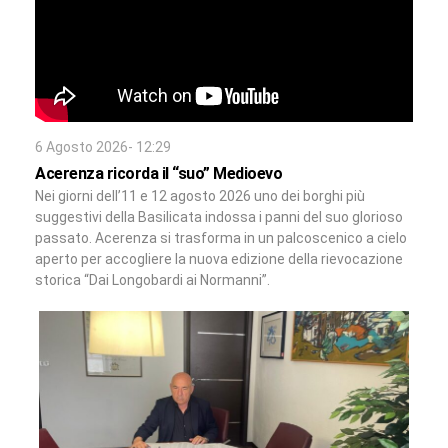
6 Agosto 2026- 12:29
Acerenza ricorda il “suo” Medioevo
Nei giorni dell’11 e 12 agosto 2026 uno dei borghi più
suggestivi della Basilicata indossa i panni del suo glorioso
passato. Acerenza si trasforma in un palcoscenico a cielo
aperto per accogliere la nuova edizione della rievocazione
storica “Dai Longobardi ai Normanni”.