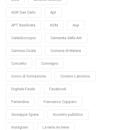
AOR San Carlo
Apt
APT Basilicata
ASM
Asp
Caleidoscopio
Camerata delle Arti
Carmine Cicala
Comune di Matera
Concerto
Convegno
Corso di formazione
Cosimo Latronico
Digitale Facile
Facebook
Ferrandina
Francesco Cupparo
Giuseppe Spera
Incontro pubblico
Instagram
La terra mi tiene