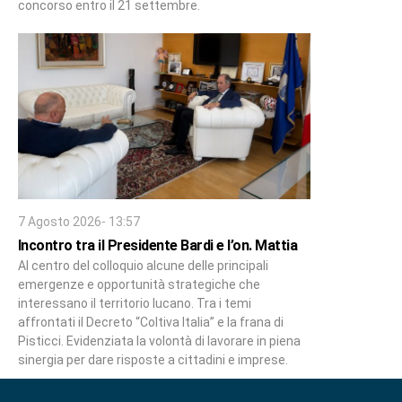
concorso entro il 21 settembre.
7 Agosto 2026- 13:57
Incontro tra il Presidente Bardi e l’on. Mattia
Al centro del colloquio alcune delle principali
emergenze e opportunità strategiche che
interessano il territorio lucano. Tra i temi
affrontati il Decreto “Coltiva Italia” e la frana di
Pisticci. Evidenziata la volontà di lavorare in piena
sinergia per dare risposte a cittadini e imprese.