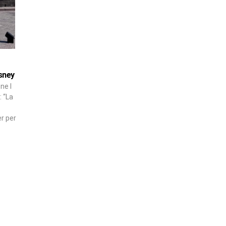
sney
ne I
: “La
er per