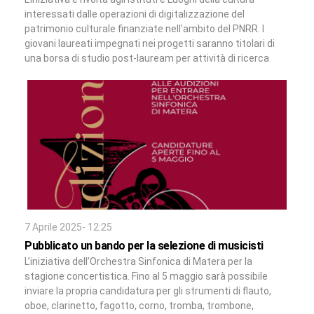
interessati dalle operazioni di digitalizzazione del
patrimonio culturale finanziate nell’ambito del PNRR. I
giovani laureati impegnati nei progetti saranno titolari di
una borsa di studio post-lauream per attività di ricerca
7 Aprile 2025- 12:25
Pubblicato un bando per la selezione di musicisti
L’iniziativa dell’Orchestra Sinfonica di Matera per la
stagione concertistica. Fino al 5 maggio sarà possibile
inviare la propria candidatura per gli strumenti di flauto,
oboe, clarinetto, fagotto, corno, tromba, trombone,