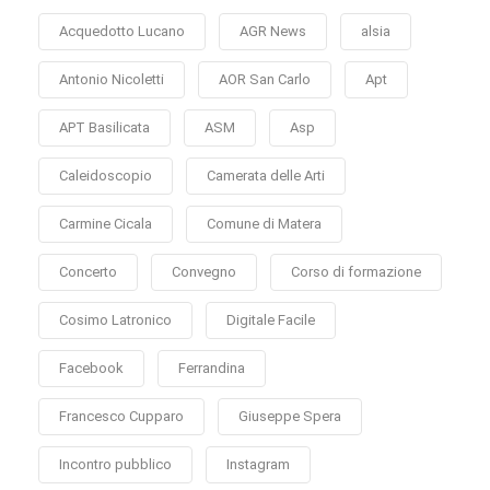
Acquedotto Lucano
AGR News
alsia
Antonio Nicoletti
AOR San Carlo
Apt
APT Basilicata
ASM
Asp
Caleidoscopio
Camerata delle Arti
Carmine Cicala
Comune di Matera
Concerto
Convegno
Corso di formazione
Cosimo Latronico
Digitale Facile
Facebook
Ferrandina
Francesco Cupparo
Giuseppe Spera
Incontro pubblico
Instagram