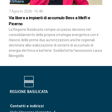
7 Agosto 2026- 16:48
Via libera a impianti di accumulo Bess a Melfi e
Picerno
La Regione Basilicata compie un passo decisivo nel
consolidamento della propria strategia energetica con il
rilascio delle prime due autorizzazioni uniche regionali
destinate alla realizzazione di sistemi di accumulo di
energia elettrica a batterie. Soddisfatta l’assessore Laura
Mongiello.
Contatti e indirizzi