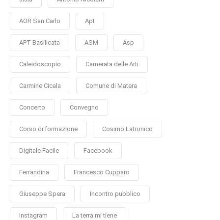
AOR San Carlo
Apt
APT Basilicata
ASM
Asp
Caleidoscopio
Camerata delle Arti
Carmine Cicala
Comune di Matera
Concerto
Convegno
Corso di formazione
Cosimo Latronico
Digitale Facile
Facebook
Ferrandina
Francesco Cupparo
Giuseppe Spera
Incontro pubblico
Instagram
La terra mi tiene