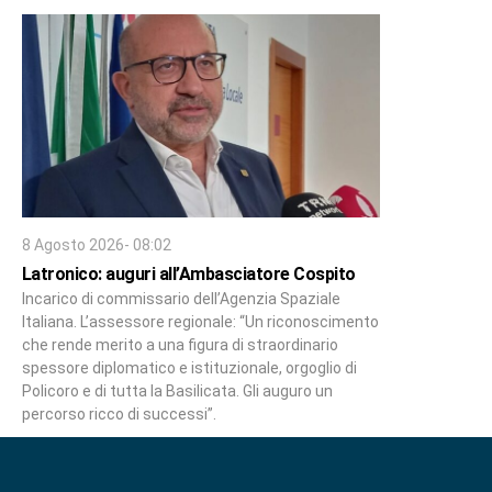
8 Agosto 2026- 08:02
Latronico: auguri all’Ambasciatore Cospito
Incarico di commissario dell’Agenzia Spaziale
Italiana. L’assessore regionale: “Un riconoscimento
che rende merito a una figura di straordinario
spessore diplomatico e istituzionale, orgoglio di
Policoro e di tutta la Basilicata. Gli auguro un
percorso ricco di successi”.