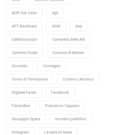
AOR San Carlo
Apt
APT Basilicata
ASM
Asp
Caleidoscopio
Camerata delle Arti
Carmine Cicala
Comune di Matera
Concerto
Convegno
Corso di formazione
Cosimo Latronico
Digitale Facile
Facebook
Ferrandina
Francesco Cupparo
Giuseppe Spera
Incontro pubblico
Instagram
La terra mi tiene