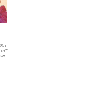
00, a
ra è?”
anze