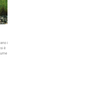
tano i
si è
olume