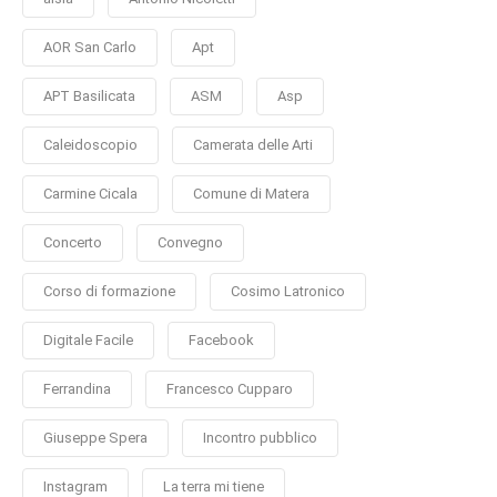
AOR San Carlo
Apt
APT Basilicata
ASM
Asp
Caleidoscopio
Camerata delle Arti
Carmine Cicala
Comune di Matera
Concerto
Convegno
Corso di formazione
Cosimo Latronico
Digitale Facile
Facebook
Ferrandina
Francesco Cupparo
Giuseppe Spera
Incontro pubblico
Instagram
La terra mi tiene