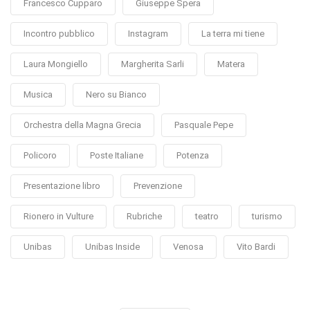
Francesco Cupparo
Giuseppe Spera
Incontro pubblico
Instagram
La terra mi tiene
Laura Mongiello
Margherita Sarli
Matera
Musica
Nero su Bianco
Orchestra della Magna Grecia
Pasquale Pepe
Policoro
Poste Italiane
Potenza
Presentazione libro
Prevenzione
Rionero in Vulture
Rubriche
teatro
turismo
Unibas
Unibas Inside
Venosa
Vito Bardi