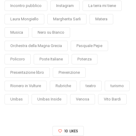
Incontro pubblico
Instagram
La terra mi tiene
Laura Mongiello
Margherita Sarli
Matera
Musica
Nero su Bianco
Orchestra della Magna Grecia
Pasquale Pepe
Policoro
Poste Italiane
Potenza
Presentazione libro
Prevenzione
Rionero in Vulture
Rubriche
teatro
turismo
Unibas
Unibas Inside
Venosa
Vito Bardi
10
LIKES