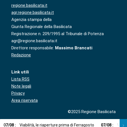
regione.basilicata.it
agr.regione.basilicata.it
Agenzia stampa della
Giunta Regionale della Basilicata
Registrazione n. 209/1995 al Tribunale di Potenza
agr@regione.basilicata.it
Direttore responsabile:
Massimo Brancati
Redazione
Link utili
Lista RSS
Note legali
Privacy
Area riservata
©2025 Regione Basilicata
07
/
08
:
Viabilità, le riaperture prima di Ferragosto
07
/
08
:
Via l