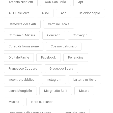
Antonio Nicoletti
AOR San Carlo
Apt
APT Basilicata
ASM
Asp
Caleidoscopio
Camerata delle Arti
Carmine Cicala
Comune di Matera
Concerto
Convegno
Corso di formazione
Cosimo Latronico
Digitale Facile
Facebook
Ferrandina
Francesco Cupparo
Giuseppe Spera
Incontro pubblico
Instagram
La terra mi tiene
Laura Mongiello
Margherita Sarli
Matera
Musica
Nero su Bianco
Orchestra della Magna Grecia
Pasquale Pepe