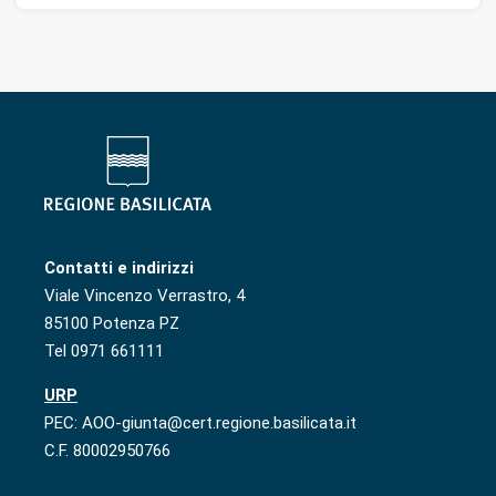
Contatti e indirizzi
Viale Vincenzo Verrastro, 4
85100 Potenza PZ
Tel 0971 661111
URP
PEC: AOO-giunta@cert.regione.basilicata.it
C.F. 80002950766