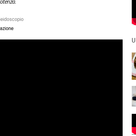
Potenza.
leidoscopio
azione
U