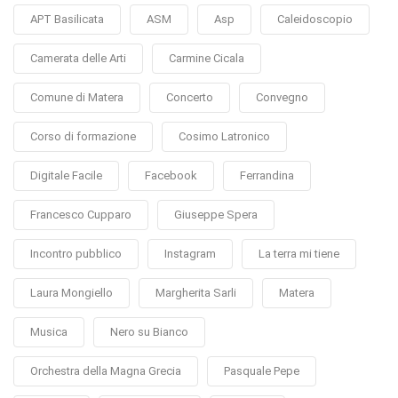
APT Basilicata
ASM
Asp
Caleidoscopio
Camerata delle Arti
Carmine Cicala
Comune di Matera
Concerto
Convegno
Corso di formazione
Cosimo Latronico
Digitale Facile
Facebook
Ferrandina
Francesco Cupparo
Giuseppe Spera
Incontro pubblico
Instagram
La terra mi tiene
Laura Mongiello
Margherita Sarli
Matera
Musica
Nero su Bianco
Orchestra della Magna Grecia
Pasquale Pepe