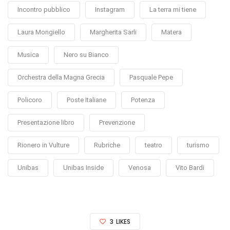
Incontro pubblico
Instagram
La terra mi tiene
Laura Mongiello
Margherita Sarli
Matera
Musica
Nero su Bianco
Orchestra della Magna Grecia
Pasquale Pepe
Policoro
Poste Italiane
Potenza
Presentazione libro
Prevenzione
Rionero in Vulture
Rubriche
teatro
turismo
Unibas
Unibas Inside
Venosa
Vito Bardi
3
LIKES