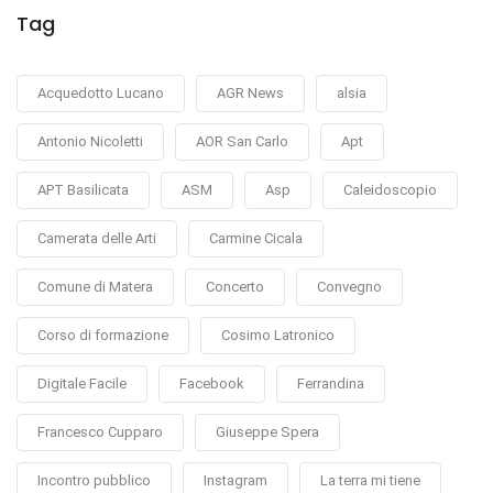
Tag
Acquedotto Lucano
AGR News
alsia
Antonio Nicoletti
AOR San Carlo
Apt
APT Basilicata
ASM
Asp
Caleidoscopio
Camerata delle Arti
Carmine Cicala
Comune di Matera
Concerto
Convegno
Corso di formazione
Cosimo Latronico
Digitale Facile
Facebook
Ferrandina
Francesco Cupparo
Giuseppe Spera
Incontro pubblico
Instagram
La terra mi tiene