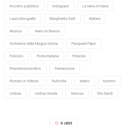
Incontro pubblico
Instagram
La terra mi tiene
Laura Mongiello
Margherita Sarli
Matera
Musica
Nero su Bianco
Orchestra della Magna Grecia
Pasquale Pepe
Policoro
Poste Italiane
Potenza
Presentazione libro
Prevenzione
Rionero in Vulture
Rubriche
teatro
turismo
Unibas
Unibas Inside
Venosa
Vito Bardi
6
LIKES