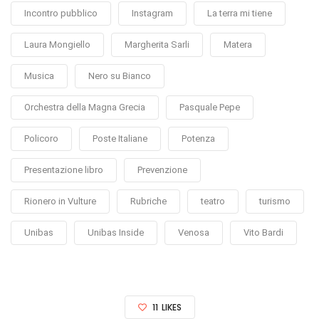
Incontro pubblico
Instagram
La terra mi tiene
Laura Mongiello
Margherita Sarli
Matera
Musica
Nero su Bianco
Orchestra della Magna Grecia
Pasquale Pepe
Policoro
Poste Italiane
Potenza
Presentazione libro
Prevenzione
Rionero in Vulture
Rubriche
teatro
turismo
Unibas
Unibas Inside
Venosa
Vito Bardi
11
LIKES