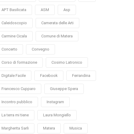
APT Basilicata
ASM
Asp
Caleidoscopio
Camerata delle Arti
Carmine Cicala
Comune di Matera
Concerto
Convegno
Corso di formazione
Cosimo Latronico
Digitale Facile
Facebook
Ferrandina
Francesco Cupparo
Giuseppe Spera
Incontro pubblico
Instagram
La terra mi tiene
Laura Mongiello
Margherita Sarli
Matera
Musica