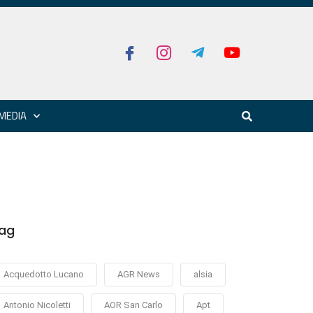
MEDIA
ag
Acquedotto Lucano
AGR News
alsia
Antonio Nicoletti
AOR San Carlo
Apt