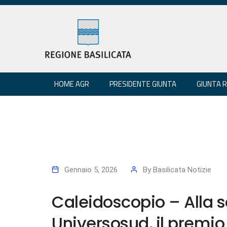
HOME AGR
PRESIDENTE GIUNTA
GIUNTA 
Gennaio 5, 2026
By
Basilicata Notizie
Caleidoscopio – Alla 
Universosud, il premio 