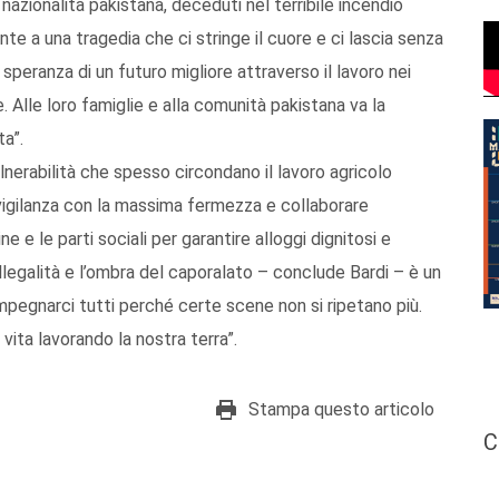
nazionalità pakistana, deceduti nel terribile incendio
te a una tragedia che ci stringe il cuore e ci lascia senza
a speranza di un futuro migliore attraverso il lavoro nei
 Alle loro famiglie e alla comunità pakistana va la
ta”.
lnerabilità che spesso circondano il lavoro agricolo
i vigilanza con la massima fermezza e collaborare
 e le parti sociali per garantire alloggi dignitosi e
l’illegalità e l’ombra del caporalato – conclude Bardi – è un
pegnarci tutti perché certe scene non si ripetano più.
vita lavorando la nostra terra”.
Stampa questo articolo
C