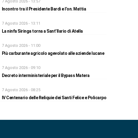
7 Agosto 2026 - 13:57
Incontro tra il Presidente Bardi e l’on. Mattia
7 Agosto 2026 - 13:11
La ninfa Siringa torna a Sant’Ilario di Atella
7 Agosto 2026 - 11:00
Più carburante agricolo agevolato alle aziende lucane
7 Agosto 2026 - 09:10
Decreto interministeriale per il Bypass Matera
7 Agosto 2026 - 08:25
IV Centenario delle Reliquie dei Santi Felice e Policarpo