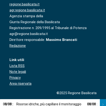
regione.basilicata.it
agr.regione.basilicata.it
Agenzia stampa della
Giunta Regionale della Basilicata
Registrazione n. 209/1995 al Tribunale di Potenza
agr@regione.basilicata.it
Direttore responsabile:
Massimo Brancati
Redazione
Link utili
Lista RSS
Note legali
Privacy
Area riservata
©2025 Regione Basilicata
08
/
08
:
Risorse idriche, più capillare il monitoraggio
08
/
08
:
Cup