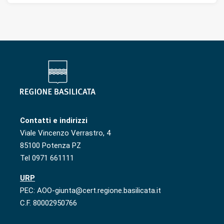
Contatti e indirizzi
Viale Vincenzo Verrastro, 4
85100 Potenza PZ
Tel 0971 661111
URP
PEC: AOO-giunta@cert.regione.basilicata.it
C.F. 80002950766