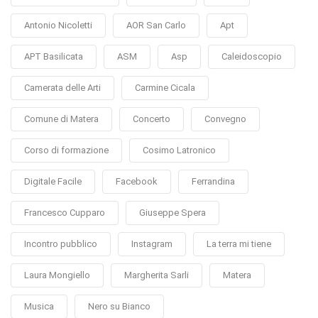
Antonio Nicoletti
AOR San Carlo
Apt
APT Basilicata
ASM
Asp
Caleidoscopio
Camerata delle Arti
Carmine Cicala
Comune di Matera
Concerto
Convegno
Corso di formazione
Cosimo Latronico
Digitale Facile
Facebook
Ferrandina
Francesco Cupparo
Giuseppe Spera
Incontro pubblico
Instagram
La terra mi tiene
Laura Mongiello
Margherita Sarli
Matera
Musica
Nero su Bianco