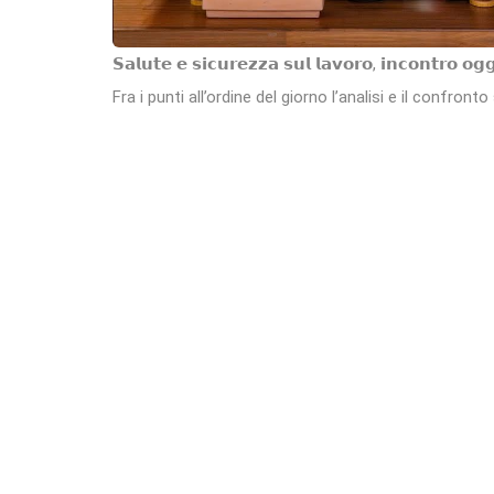
𝗦𝗮𝗹𝘂𝘁𝗲 𝗲 𝘀𝗶𝗰𝘂𝗿𝗲𝘇𝘇𝗮 𝘀𝘂𝗹 𝗹𝗮𝘃𝗼𝗿𝗼, 𝗶𝗻𝗰𝗼𝗻𝘁𝗿𝗼 𝗼𝗴
Fra i punti all’ordine del giorno l’analisi e il confront