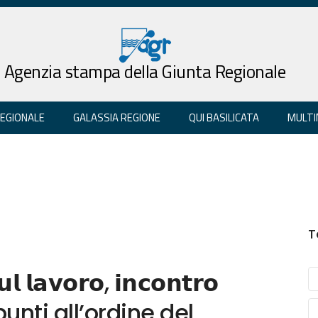
Agenzia stampa della Giunta Regionale
REGIONALE
GALASSIA REGIONE
QUI BASILICATA
MULTI
T
𝗹 𝗹𝗮𝘃𝗼𝗿𝗼, 𝗶𝗻𝗰𝗼𝗻𝘁𝗿𝗼
a i punti all’ordine del