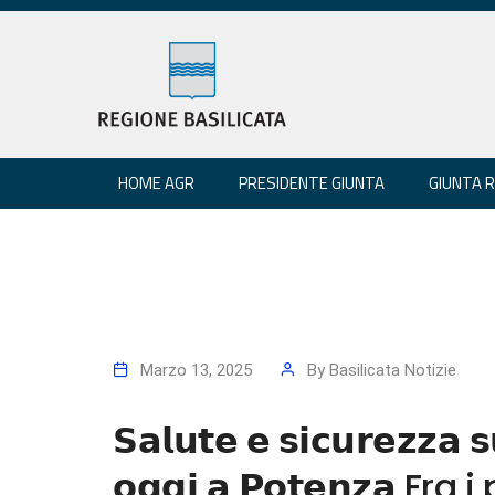
HOME AGR
PRESIDENTE GIUNTA
GIUNTA 
Marzo 13, 2025
By
Basilicata Notizie
𝗦𝗮𝗹𝘂𝘁𝗲 𝗲 𝘀𝗶𝗰𝘂𝗿𝗲𝘇𝘇𝗮 𝘀
𝗼𝗴𝗴𝗶 𝗮 𝗣𝗼𝘁𝗲𝗻𝘇𝗮 Fr