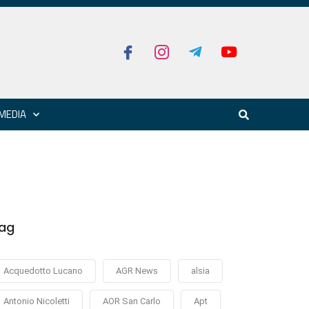
MEDIA
ag
Acquedotto Lucano
AGR News
alsia
Antonio Nicoletti
AOR San Carlo
Apt