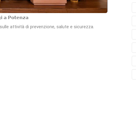
𝗴𝗶 𝗮 𝗣𝗼𝘁𝗲𝗻𝘇𝗮
o sulle attività di prevenzione, salute e sicurezza.