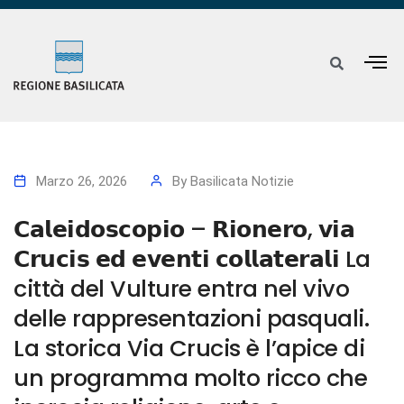
Marzo 26, 2026
By
Basilicata Notizie
𝗖𝗮𝗹𝗲𝗶𝗱𝗼𝘀𝗰𝗼𝗽𝗶𝗼 – 𝗥𝗶𝗼𝗻𝗲𝗿𝗼, 𝘃𝗶𝗮
𝗖𝗿𝘂𝗰𝗶𝘀 𝗲𝗱 𝗲𝘃𝗲𝗻𝘁𝗶 𝗰𝗼𝗹𝗹𝗮𝘁𝗲𝗿𝗮𝗹𝗶 La
città del Vulture entra nel vivo
delle rappresentazioni pasquali.
La storica Via Crucis è l’apice di
un programma molto ricco che