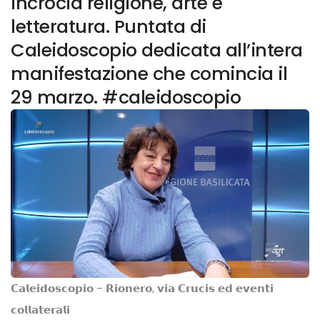
incrocia religione, arte e
letteratura. Puntata di
Caleidoscopio dedicata all’intera
manifestazione che comincia il
29 marzo. #caleidoscopio
𝗖𝗮𝗹𝗲𝗶𝗱𝗼𝘀𝗰𝗼𝗽𝗶𝗼 – 𝗥𝗶𝗼𝗻𝗲𝗿𝗼, 𝘃𝗶𝗮 𝗖𝗿𝘂𝗰𝗶𝘀 𝗲𝗱 𝗲𝘃𝗲𝗻𝘁𝗶
𝗰𝗼𝗹𝗹𝗮𝘁𝗲𝗿𝗮𝗹𝗶