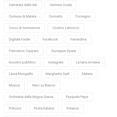
Camerata delle Arti
Carmine Cicala
Comune di Matera
Concerto
Convegno
Corso di formazione
Cosimo Latronico
Digitale Facile
Facebook
Ferrandina
Francesco Cupparo
Giuseppe Spera
Incontro pubblico
Instagram
La terra mi tiene
Laura Mongiello
Margherita Sarli
Matera
Musica
Nero su Bianco
Orchestra della Magna Grecia
Pasquale Pepe
Policoro
Poste Italiane
Potenza