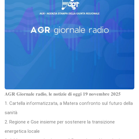
𝐀𝐆𝐑 𝐆𝐢𝐨𝐫𝐧𝐚𝐥𝐞 𝐫𝐚𝐝𝐢𝐨, 𝐥𝐞 𝐧𝐨𝐭𝐢𝐳𝐢𝐞 𝐝𝐢 𝐨𝐠𝐠𝐢 𝟏𝟗 𝐧𝐨𝐯𝐞𝐦𝐛𝐫𝐞 𝟐𝟎𝟐𝟓
1. Cartella informatizzata, a Matera confronto sul futuro della
sanità
2. Regione e Gse insieme per sostenere la transizione
energetica locale