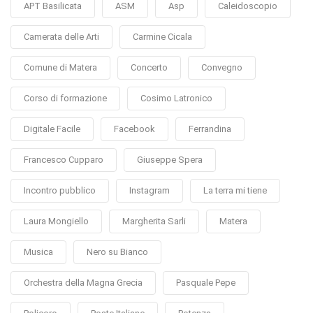
APT Basilicata
ASM
Asp
Caleidoscopio
Camerata delle Arti
Carmine Cicala
Comune di Matera
Concerto
Convegno
Corso di formazione
Cosimo Latronico
Digitale Facile
Facebook
Ferrandina
Francesco Cupparo
Giuseppe Spera
Incontro pubblico
Instagram
La terra mi tiene
Laura Mongiello
Margherita Sarli
Matera
Musica
Nero su Bianco
Orchestra della Magna Grecia
Pasquale Pepe