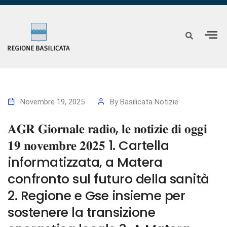
Novembre 19, 2025
By
Basilicata Notizie
𝐀𝐆𝐑 𝐆𝐢𝐨𝐫𝐧𝐚𝐥𝐞 𝐫𝐚𝐝𝐢𝐨, 𝐥𝐞 𝐧𝐨𝐭𝐢𝐳𝐢𝐞 𝐝𝐢 𝐨𝐠𝐠𝐢
𝟏𝟗 𝐧𝐨𝐯𝐞𝐦𝐛𝐫𝐞 𝟐𝟎𝟐𝟓 1. Cartella
informatizzata, a Matera
confronto sul futuro della sanità
2. Regione e Gse insieme per
sostenere la transizione