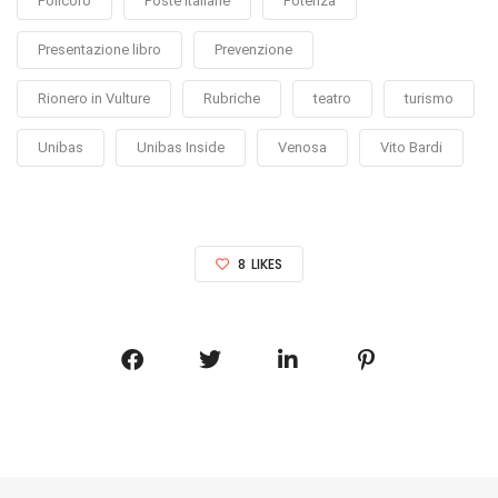
Policoro
Poste Italiane
Potenza
Presentazione libro
Prevenzione
Rionero in Vulture
Rubriche
teatro
turismo
Unibas
Unibas Inside
Venosa
Vito Bardi
8
LIKES