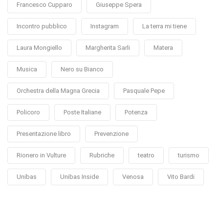
Francesco Cupparo
Giuseppe Spera
Incontro pubblico
Instagram
La terra mi tiene
Laura Mongiello
Margherita Sarli
Matera
Musica
Nero su Bianco
Orchestra della Magna Grecia
Pasquale Pepe
Policoro
Poste Italiane
Potenza
Presentazione libro
Prevenzione
Rionero in Vulture
Rubriche
teatro
turismo
Unibas
Unibas Inside
Venosa
Vito Bardi