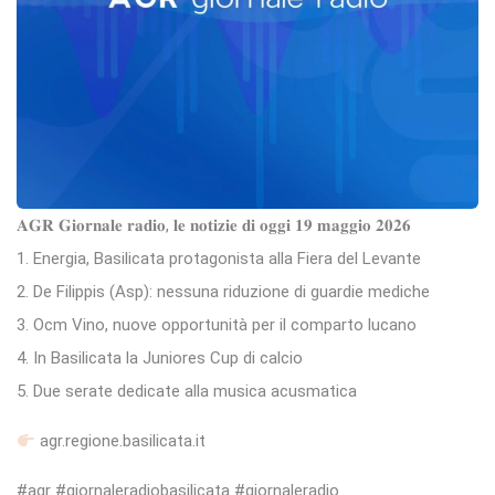
𝐀𝐆𝐑 𝐆𝐢𝐨𝐫𝐧𝐚𝐥𝐞 𝐫𝐚𝐝𝐢𝐨, 𝐥𝐞 𝐧𝐨𝐭𝐢𝐳𝐢𝐞 𝐝𝐢 𝐨𝐠𝐠𝐢 𝟏𝟗 𝐦𝐚𝐠𝐠𝐢𝐨 𝟐𝟎𝟐𝟔
1. Energia, Basilicata protagonista alla Fiera del Levante
2. De Filippis (Asp): nessuna riduzione di guardie mediche
3. Ocm Vino, nuove opportunità per il comparto lucano
4. In Basilicata la Juniores Cup di calcio
5. Due serate dedicate alla musica acusmatica
agr.regione.basilicata.it
#agr #giornaleradiobasilicata #giornaleradio