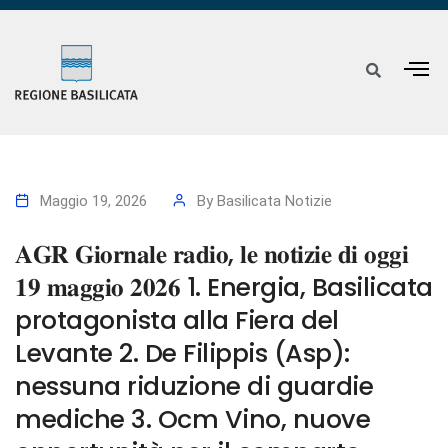
Maggio 19, 2026
By
Basilicata Notizie
𝐀𝐆𝐑 𝐆𝐢𝐨𝐫𝐧𝐚𝐥𝐞 𝐫𝐚𝐝𝐢𝐨, 𝐥𝐞 𝐧𝐨𝐭𝐢𝐳𝐢𝐞 𝐝𝐢 𝐨𝐠𝐠𝐢
𝟏𝟗 𝐦𝐚𝐠𝐠𝐢𝐨 𝟐𝟎𝟐𝟔 1. Energia, Basilicata
protagonista alla Fiera del
Levante 2. De Filippis (Asp):
nessuna riduzione di guardie
mediche 3. Ocm Vino, nuove