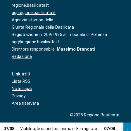
regione.basilicata.it
agr.regione.basilicata.it
Agenzia stampa della
Giunta Regionale della Basilicata
Registrazione n. 209/1995 al Tribunale di Potenza
agr@regione.basilicata.it
Direttore responsabile:
Massimo Brancati
Redazione
Link utili
Lista RSS
Note legali
Privacy
Area riservata
©2025 Regione Basilicata
07
/
08
:
Viabilità, le riaperture prima di Ferragosto
07
/
08
:
Via l