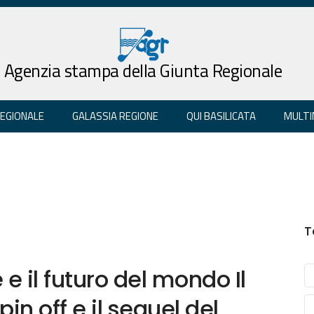
Agenzia stampa della Giunta Regionale
REGIONALE
GALASSIA REGIONE
QUI BASILICATA
MULTI
T
e e il futuro del mondo Il
in off e il sequel del