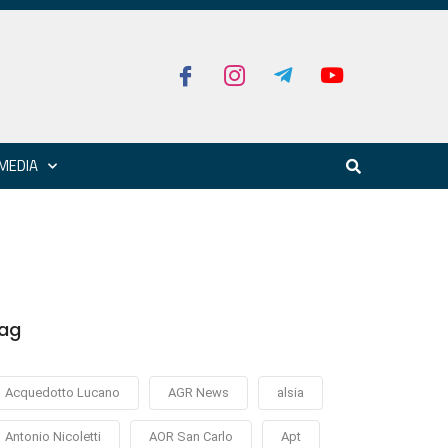
MEDIA
ag
Acquedotto Lucano
AGR News
alsia
Antonio Nicoletti
AOR San Carlo
Apt