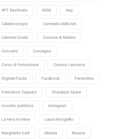
APT Basilicata
ASM
Asp
Caleidoscopio
Camerata delle Arti
Carmine Cicala
Comune di Matera
Concerto
Convegno
Corso di formazione
Cosimo Latronico
Digitale Facile
Facebook
Ferrandina
Francesco Cupparo
Giuseppe Spera
Incontro pubblico
Instagram
La terra mi tiene
Laura Mongiello
Margherita Sarli
Matera
Musica