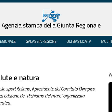
Agenzia stampa della Giunta Regionale
REGIONALE
GALASSIA REGIONE
QUI BASILICATA
MULTI
lute e natura
W
dello sport italiano, il presidente del Comitato Olimpico
rza edizione de “Richiamo del mare" organizzata
ratea.