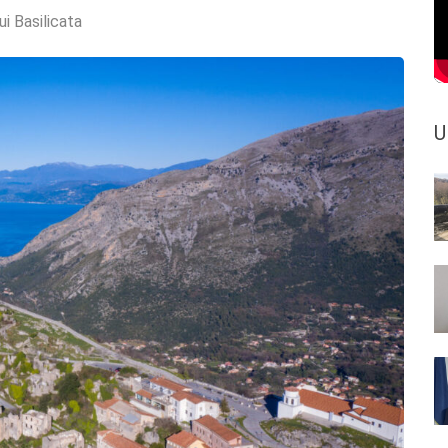
ui Basilicata
U