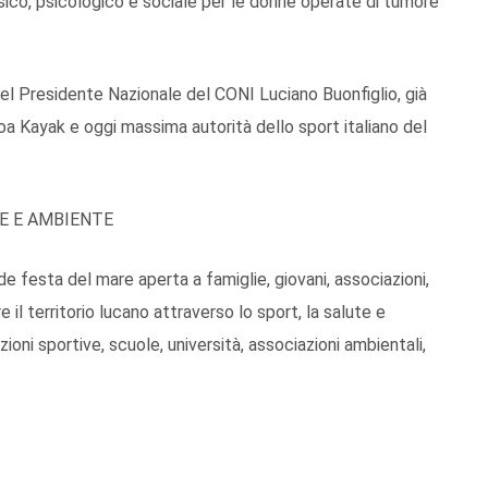
ico, psicologico e sociale per le donne operate di tumore
del Presidente Nazionale del CONI Luciano Buonfiglio, già
oa Kayak e oggi massima autorità dello sport italiano del
TE E AMBIENTE
e festa del mare aperta a famiglie, giovani, associazioni,
re il territorio lucano attraverso lo sport, la salute e
ioni sportive, scuole, università, associazioni ambientali,