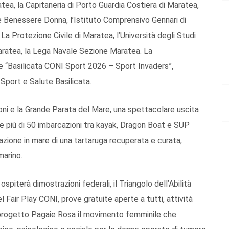
atea, la Capitaneria di Porto Guardia Costiera di Maratea,
e Benessere Donna, l’Istituto Comprensivo Gennari di
a Protezione Civile di Maratea, l’Università degli Studi
aratea, la Lega Navale Sezione Maratea. La
e “Basilicata CONI Sport 2026 – Sport Invaders”,
Sport e Salute Basilicata.
oni e la Grande Parata del Mare, una spettacolare uscita
 e più di 50 imbarcazioni tra kayak, Dragon Boat e SUP
azione in mare di una tartaruga recuperata e curata,
marino.
ospiterà dimostrazioni federali, il Triangolo dell’Abilità
l Fair Play CONI, prove gratuite aperte a tutti, attività
l progetto Pagaie Rosa il movimento femminile che