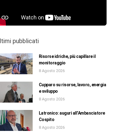
ltimi pubblicati
Risorse idriche, più capillare il
monitoraggio
8 Agosto 2026
Cupparo su risorse, lavoro, energia
e sviluppo
8 Agosto 2026
Latronico: auguri all’Ambasciatore
Cospito
8 Agosto 2026