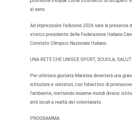
promuove il kayak come strumento di recupero fis
al seno.
Ad impreziosire l’edizione 2026 sarà la presenza 
storico presidente della Federazione Italiana Can
Comitato Olimpico Nazionale Italiano.
UNA RETE CHE UNISCE SPORT, SCUOLA, SALU
Per un’intera giornata Maratea diventerà una grand
istituzioni e visitatori, con l’obiettivo di promuove
l’ambiente, mettendo insieme mondi diversi: istituz
enti locali e realtà del volontariato.
PROGRAMMA