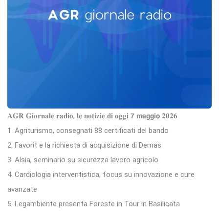
𝐀𝐆𝐑 𝐆𝐢𝐨𝐫𝐧𝐚𝐥𝐞 𝐫𝐚𝐝𝐢𝐨, 𝐥𝐞 𝐧𝐨𝐭𝐢𝐳𝐢𝐞 𝐝𝐢 𝐨𝐠𝐠𝐢 𝟳 𝗺𝗮𝗴𝗴𝗶𝗼 𝟐𝟎𝟐𝟔
1. Agriturismo, consegnati 88 certificati del bando
2. Favorit e la richiesta di acquisizione di Demas
3. Alsia, seminario su sicurezza lavoro agricolo
4. Cardiologia interventistica, focus su innovazione e cure
avanzate
5. Legambiente presenta Foreste in Tour in Basilicata