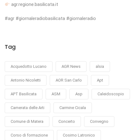
agr.regione.basilicata.it
#agr #giornaleradiobasilicata #giornaleradio
Tag
Acquedotto Lucano
AGR News
alsia
Antonio Nicoletti
AOR San Carlo
Apt
APT Basilicata
ASM
Asp
Caleidoscopio
Camerata delle Arti
Carmine Cicala
Comune di Matera
Concerto
Convegno
Corso di formazione
Cosimo Latronico