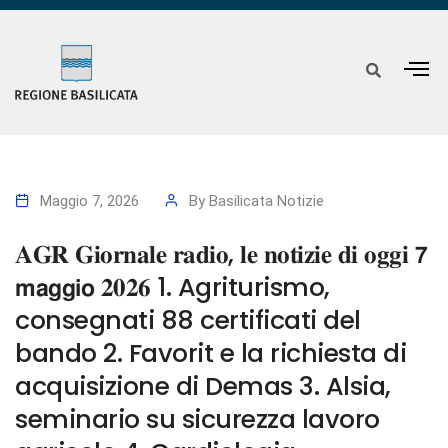
Maggio 7, 2026
By
Basilicata Notizie
𝐀𝐆𝐑 𝐆𝐢𝐨𝐫𝐧𝐚𝐥𝐞 𝐫𝐚𝐝𝐢𝐨, 𝐥𝐞 𝐧𝐨𝐭𝐢𝐳𝐢𝐞 𝐝𝐢 𝐨𝐠𝐠𝐢 𝟳
𝗺𝗮𝗴𝗴𝗶𝗼 𝟐𝟎𝟐𝟔 1. Agriturismo,
consegnati 88 certificati del
bando 2. Favorit e la richiesta di
acquisizione di Demas 3. Alsia,
seminario su sicurezza lavoro