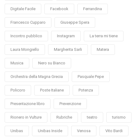
Digitale Facile
Facebook
Ferrandina
Francesco Cupparo
Giuseppe Spera
Incontro pubblico
Instagram
La terra mi tiene
Laura Mongiello
Margherita Sarli
Matera
Musica
Nero su Bianco
Orchestra della Magna Grecia
Pasquale Pepe
Policoro
Poste Italiane
Potenza
Presentazione libro
Prevenzione
Rionero in Vulture
Rubriche
teatro
turismo
Unibas
Unibas Inside
Venosa
Vito Bardi