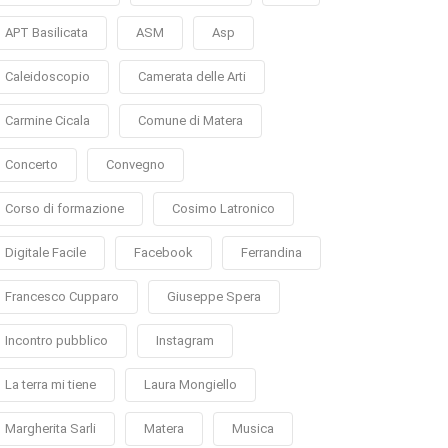
APT Basilicata
ASM
Asp
Caleidoscopio
Camerata delle Arti
Carmine Cicala
Comune di Matera
Concerto
Convegno
Corso di formazione
Cosimo Latronico
Digitale Facile
Facebook
Ferrandina
Francesco Cupparo
Giuseppe Spera
Incontro pubblico
Instagram
La terra mi tiene
Laura Mongiello
Margherita Sarli
Matera
Musica