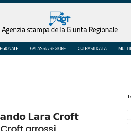
Agenzia stampa della Giunta Regionale
REGIONALE
GALASSIA REGIONE
QUI BASILICATA
MULTI
T
𝗻𝗱𝗼 𝗟𝗮𝗿𝗮 𝗖𝗿𝗼𝗳𝘁
a Croft arrossì.