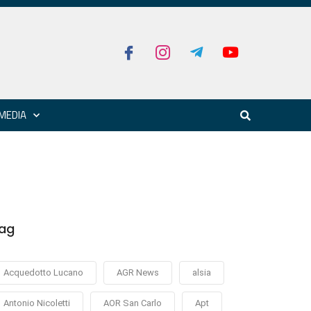
MEDIA
ag
Acquedotto Lucano
AGR News
alsia
Antonio Nicoletti
AOR San Carlo
Apt