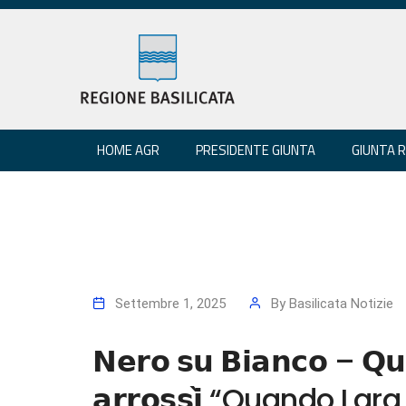
HOME AGR
PRESIDENTE GIUNTA
GIUNTA 
Settembre 1, 2025
By
Basilicata Notizie
𝗡𝗲𝗿𝗼 𝘀𝘂 𝗕𝗶𝗮𝗻𝗰𝗼 – 𝗤𝘂
𝗮𝗿𝗿𝗼𝘀𝘀𝗶̀ “Quando Lar