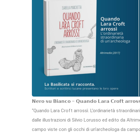
𝗡𝗲𝗿𝗼 𝘀𝘂 𝗕𝗶𝗮𝗻𝗰𝗼 – 𝗤𝘂𝗮𝗻𝗱𝗼 𝗟𝗮𝗿𝗮 𝗖𝗿𝗼𝗳𝘁 𝗮𝗿𝗿𝗼𝘀𝘀
“Quando Lara Croft arrossì. L’ordinarietà straordinar
dalle illustrazioni di Silvio Lorusso ed edito da Altr
campo viste con gli occhi di un’archeologa da camp