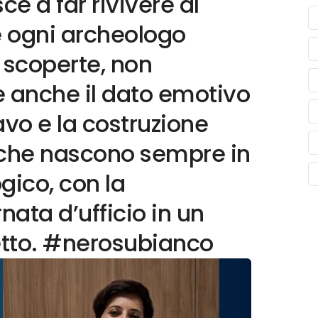
ce a far rivivere al
e ogni archeologo
 scoperte, non
e anche il dato emotivo
vo e la costruzione
 che nascono sempre in
gico, con la
nata d’ufficio in un
tetto. #nerosubianco