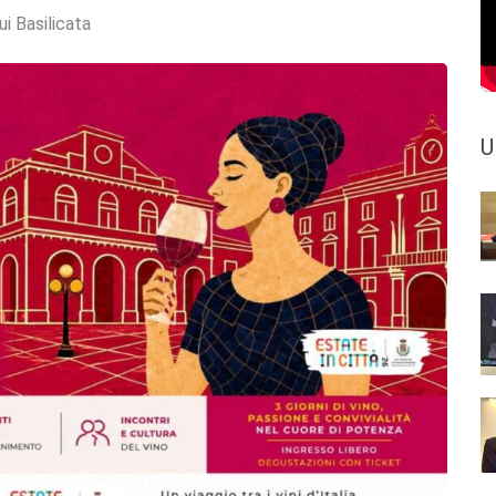
ui Basilicata
U