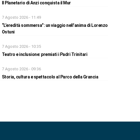
Il Planetario di Anzi conquista il Mur
7 Agosto 2026 - 11:49
“L’eredità sommersa”: un viaggio nell’anima di Lorenzo
Ostuni
7 Agosto 2026 - 10:35
Teatro e inclusione: premiati i Padri Trinitari
7 Agosto 2026 - 09:36
Storia, cultura e spettacolo al Parco della Grancia