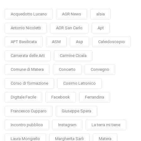
Acquedotto Lucano
AGR News
alsia
Antonio Nicoletti
AOR San Carlo
Apt
APT Basilicata
ASM
Asp
Caleidoscopio
Camerata delle Arti
Carmine Cicala
Comune di Matera
Concerto
Convegno
Corso di formazione
Cosimo Latronico
Digitale Facile
Facebook
Ferrandina
Francesco Cupparo
Giuseppe Spera
Incontro pubblico
Instagram
La terra mi tiene
Laura Mongiello
Margherita Sarli
Matera