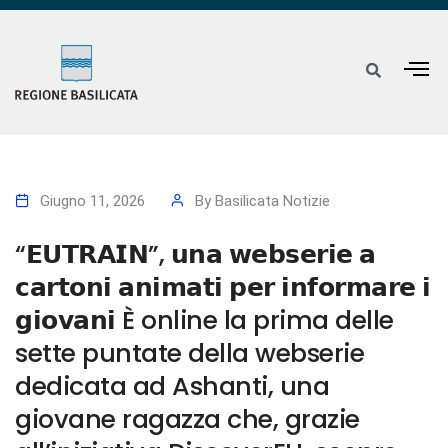
Giugno 11, 2026
By
Basilicata Notizie
“𝗘𝗨𝗧𝗥𝗔𝗜𝗡”, 𝘂𝗻𝗮 𝘄𝗲𝗯𝘀𝗲𝗿𝗶𝗲 𝗮
𝗰𝗮𝗿𝘁𝗼𝗻𝗶 𝗮𝗻𝗶𝗺𝗮𝘁𝗶 𝗽𝗲𝗿 𝗶𝗻𝗳𝗼𝗿𝗺𝗮𝗿𝗲 𝗶
𝗴𝗶𝗼𝘃𝗮𝗻𝗶 È online la prima delle
sette puntate della webserie
dedicata ad Ashanti, una
giovane ragazza che, grazie