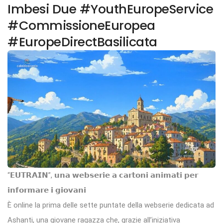
Imbesi Due #YouthEuropeService
#CommissioneEuropea
#EuropeDirectBasilicata
“𝗘𝗨𝗧𝗥𝗔𝗜𝗡”, 𝘂𝗻𝗮 𝘄𝗲𝗯𝘀𝗲𝗿𝗶𝗲 𝗮 𝗰𝗮𝗿𝘁𝗼𝗻𝗶 𝗮𝗻𝗶𝗺𝗮𝘁𝗶 𝗽𝗲𝗿
𝗶𝗻𝗳𝗼𝗿𝗺𝗮𝗿𝗲 𝗶 𝗴𝗶𝗼𝘃𝗮𝗻𝗶
È online la prima delle sette puntate della webserie dedicata ad
Ashanti, una giovane ragazza che, grazie all’iniziativa