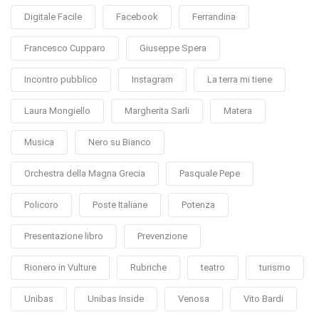
Digitale Facile
Facebook
Ferrandina
Francesco Cupparo
Giuseppe Spera
Incontro pubblico
Instagram
La terra mi tiene
Laura Mongiello
Margherita Sarli
Matera
Musica
Nero su Bianco
Orchestra della Magna Grecia
Pasquale Pepe
Policoro
Poste Italiane
Potenza
Presentazione libro
Prevenzione
Rionero in Vulture
Rubriche
teatro
turismo
Unibas
Unibas Inside
Venosa
Vito Bardi