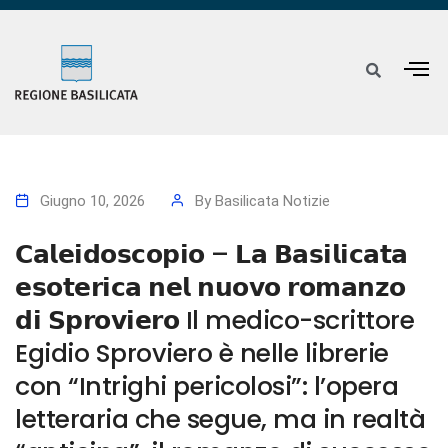
Giugno 10, 2026
By
Basilicata Notizie
𝗖𝗮𝗹𝗲𝗶𝗱𝗼𝘀𝗰𝗼𝗽𝗶𝗼 – 𝗟𝗮 𝗕𝗮𝘀𝗶𝗹𝗶𝗰𝗮𝘁𝗮
𝗲𝘀𝗼𝘁𝗲𝗿𝗶𝗰𝗮 𝗻𝗲𝗹 𝗻𝘂𝗼𝘃𝗼 𝗿𝗼𝗺𝗮𝗻𝘇𝗼
𝗱𝗶 𝗦𝗽𝗿𝗼𝘃𝗶𝗲𝗿𝗼 Il medico-scrittore
Egidio Sproviero è nelle librerie
con “Intrighi pericolosi”: l’opera
letteraria che segue, ma in realtà