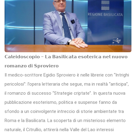
𝗖𝗮𝗹𝗲𝗶𝗱𝗼𝘀𝗰𝗼𝗽𝗶𝗼 – 𝗟𝗮 𝗕𝗮𝘀𝗶𝗹𝗶𝗰𝗮𝘁𝗮 𝗲𝘀𝗼𝘁𝗲𝗿𝗶𝗰𝗮 𝗻𝗲𝗹 𝗻𝘂𝗼𝘃𝗼
𝗿𝗼𝗺𝗮𝗻𝘇𝗼 𝗱𝗶 𝗦𝗽𝗿𝗼𝘃𝗶𝗲𝗿𝗼
Il medico-scrittore Egidio Sproviero è nelle librerie con “Intrighi
pericolosi”: l’opera letteraria che segue, ma in realtà “anticipa”,
il romanzo di successo “Strategie criptate”. In questa nuova
pubblicazione esoterismo, politica e suspense fanno da
sfondo a un coinvolgente intreccio di storie ambientate tra
Roma e la Basilicata. La scoperta di un misterioso elemento
naturale, il Citrullio, attirerà nella Valle del Lao interessi