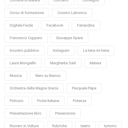
Comune di Matera
Concerto
Convegno
Corso di formazione
Cosimo Latronico
Digitale Facile
Facebook
Ferrandina
Francesco Cupparo
Giuseppe Spera
Incontro pubblico
Instagram
La terra mi tiene
Laura Mongiello
Margherita Sarli
Matera
Musica
Nero su Bianco
Orchestra della Magna Grecia
Pasquale Pepe
Policoro
Poste Italiane
Potenza
Presentazione libro
Prevenzione
Rionero in Vulture
Rubriche
teatro
turismo