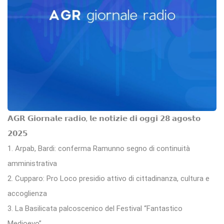
𝗔𝗚𝗥 𝗚𝗶𝗼𝗿𝗻𝗮𝗹𝗲 𝗿𝗮𝗱𝗶𝗼, 𝗹𝗲 𝗻𝗼𝘁𝗶𝘇𝗶𝗲 𝗱𝗶 𝗼𝗴𝗴𝗶 𝟮𝟴 𝗮𝗴𝗼𝘀𝘁𝗼
𝟮𝟬𝟮𝟱
1. Arpab, Bardi: conferma Ramunno segno di continuità
amministrativa
2. Cupparo: Pro Loco presidio attivo di cittadinanza, cultura e
accoglienza
3. La Basilicata palcoscenico del Festival “Fantastico
Medioevo”