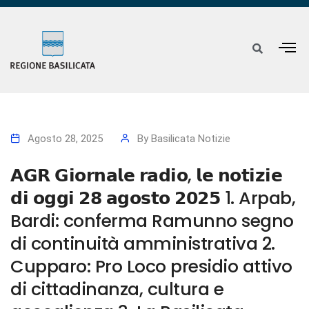
Agosto 28, 2025
By
Basilicata Notizie
𝗔𝗚𝗥 𝗚𝗶𝗼𝗿𝗻𝗮𝗹𝗲 𝗿𝗮𝗱𝗶𝗼, 𝗹𝗲 𝗻𝗼𝘁𝗶𝘇𝗶𝗲
𝗱𝗶 𝗼𝗴𝗴𝗶 𝟮𝟴 𝗮𝗴𝗼𝘀𝘁𝗼 𝟮𝟬𝟮𝟱 1. Arpab,
Bardi: conferma Ramunno segno
di continuità amministrativa 2.
Cupparo: Pro Loco presidio attivo
di cittadinanza, cultura e