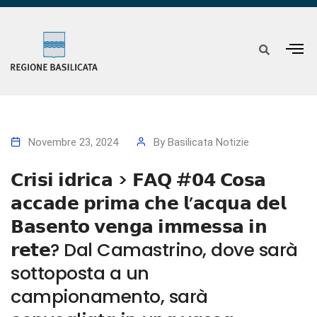
Novembre 23, 2024
By
Basilicata Notizie
𝗖𝗿𝗶𝘀𝗶 𝗶𝗱𝗿𝗶𝗰𝗮 > 𝗙𝗔𝗤 #𝟬𝟰 𝗖𝗼𝘀𝗮
𝗮𝗰𝗰𝗮𝗱𝗲 𝗽𝗿𝗶𝗺𝗮 𝗰𝗵𝗲 𝗹’𝗮𝗰𝗾𝘂𝗮 𝗱𝗲𝗹
𝗕𝗮𝘀𝗲𝗻𝘁𝗼 𝘃𝗲𝗻𝗴𝗮 𝗶𝗺𝗺𝗲𝘀𝘀𝗮 𝗶𝗻
𝗿𝗲𝘁𝗲? Dal Camastrino, dove sarà
sottoposta a un
campionamento, sarà