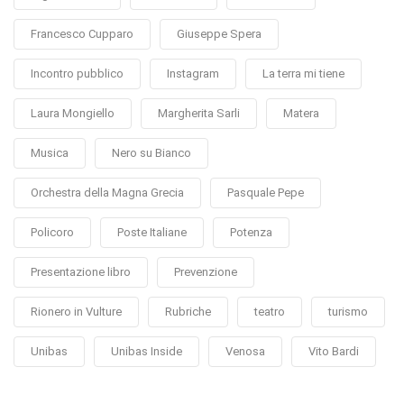
Francesco Cupparo
Giuseppe Spera
Incontro pubblico
Instagram
La terra mi tiene
Laura Mongiello
Margherita Sarli
Matera
Musica
Nero su Bianco
Orchestra della Magna Grecia
Pasquale Pepe
Policoro
Poste Italiane
Potenza
Presentazione libro
Prevenzione
Rionero in Vulture
Rubriche
teatro
turismo
Unibas
Unibas Inside
Venosa
Vito Bardi