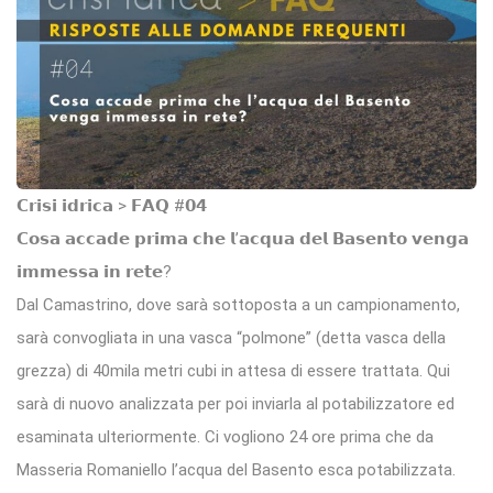
𝗖𝗿𝗶𝘀𝗶 𝗶𝗱𝗿𝗶𝗰𝗮 > 𝗙𝗔𝗤 #𝟬𝟰
𝗖𝗼𝘀𝗮 𝗮𝗰𝗰𝗮𝗱𝗲 𝗽𝗿𝗶𝗺𝗮 𝗰𝗵𝗲 𝗹’𝗮𝗰𝗾𝘂𝗮 𝗱𝗲𝗹 𝗕𝗮𝘀𝗲𝗻𝘁𝗼 𝘃𝗲𝗻𝗴𝗮
𝗶𝗺𝗺𝗲𝘀𝘀𝗮 𝗶𝗻 𝗿𝗲𝘁𝗲?
Dal Camastrino, dove sarà sottoposta a un campionamento,
sarà convogliata in una vasca “polmone” (detta vasca della
grezza) di 40mila metri cubi in attesa di essere trattata. Qui
sarà di nuovo analizzata per poi inviarla al potabilizzatore ed
esaminata ulteriormente. Ci vogliono 24 ore prima che da
Masseria Romaniello l’acqua del Basento esca potabilizzata.