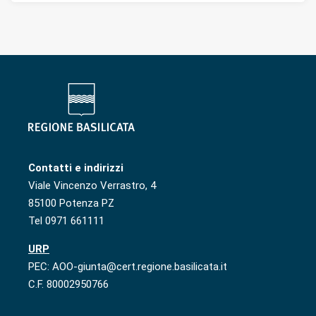
Contatti e indirizzi
Viale Vincenzo Verrastro, 4
85100 Potenza PZ
Tel 0971 661111
URP
PEC: AOO-giunta@cert.regione.basilicata.it
C.F. 80002950766