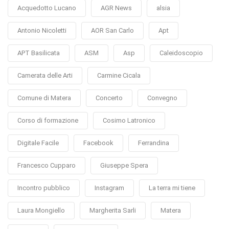
Acquedotto Lucano
AGR News
alsia
Antonio Nicoletti
AOR San Carlo
Apt
APT Basilicata
ASM
Asp
Caleidoscopio
Camerata delle Arti
Carmine Cicala
Comune di Matera
Concerto
Convegno
Corso di formazione
Cosimo Latronico
Digitale Facile
Facebook
Ferrandina
Francesco Cupparo
Giuseppe Spera
Incontro pubblico
Instagram
La terra mi tiene
Laura Mongiello
Margherita Sarli
Matera