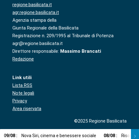
regione.basilicata.it
agr.regione.basilicata.it
Agenzia stampa della
Giunta Regionale della Basilicata
Registrazione n. 209/1995 al Tribunale di Potenza
agr@regione.basilicata.it
Direttore responsabile:
Massimo Brancati
Redazione
Link utili
Lista RSS
Note legali
Privacy
Area riservata
©2025 Regione Basilicata
09
/
08
:
Nova Siri, cinema e benessere sociale
08
/
08
:
Risorse i