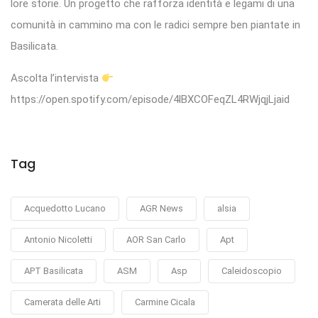
lore storie. Un progetto che rafforza identità e legami di una
comunità in cammino ma con le radici sempre ben piantate in
Basilicata.
Ascolta l’intervista
https://open.spotify.com/episode/4lBXCOFeqZL4RWjqjLjaid
Tag
Acquedotto Lucano
AGR News
alsia
Antonio Nicoletti
AOR San Carlo
Apt
APT Basilicata
ASM
Asp
Caleidoscopio
Camerata delle Arti
Carmine Cicala