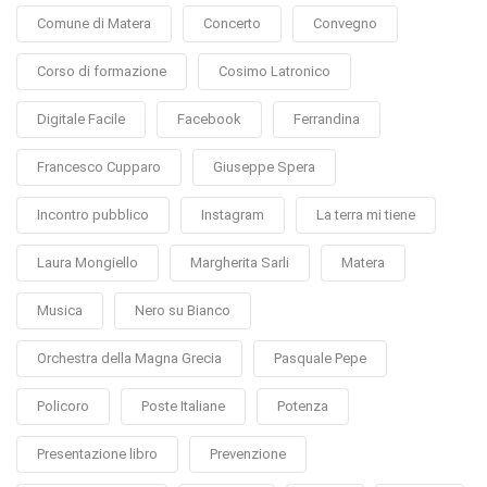
Comune di Matera
Concerto
Convegno
Corso di formazione
Cosimo Latronico
Digitale Facile
Facebook
Ferrandina
Francesco Cupparo
Giuseppe Spera
Incontro pubblico
Instagram
La terra mi tiene
Laura Mongiello
Margherita Sarli
Matera
Musica
Nero su Bianco
Orchestra della Magna Grecia
Pasquale Pepe
Policoro
Poste Italiane
Potenza
Presentazione libro
Prevenzione