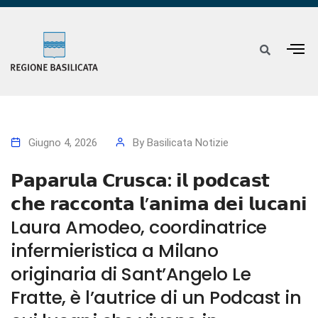
Giugno 4, 2026
By
Basilicata Notizie
𝗣𝗮𝗽𝗮𝗿𝘂𝗹𝗮 𝗖𝗿𝘂𝘀𝗰𝗮: 𝗶𝗹 𝗽𝗼𝗱𝗰𝗮𝘀𝘁
𝗰𝗵𝗲 𝗿𝗮𝗰𝗰𝗼𝗻𝘁𝗮 𝗹’𝗮𝗻𝗶𝗺𝗮 𝗱𝗲𝗶 𝗹𝘂𝗰𝗮𝗻𝗶
Laura Amodeo, coordinatrice
infermieristica a Milano
originaria di Sant’Angelo Le
Fratte, è l’autrice di un Podcast in