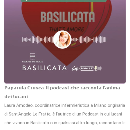
𝗣𝗮𝗽𝗮𝗿𝘂𝗹𝗮 𝗖𝗿𝘂𝘀𝗰𝗮: 𝗶𝗹 𝗽𝗼𝗱𝗰𝗮𝘀𝘁 𝗰𝗵𝗲 𝗿𝗮𝗰𝗰𝗼𝗻𝘁𝗮 𝗹’𝗮𝗻𝗶𝗺𝗮
𝗱𝗲𝗶 𝗹𝘂𝗰𝗮𝗻𝗶
Laura Amodeo, coordinatrice infermieristica a Milano originaria
di Sant’Angelo Le Fratte, è l’autrice di un Podcast in cui lucani
che vivono in Basilicata o in qualsiasi altro luogo, raccontano le