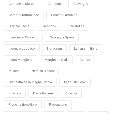
Comune di Matera
Concerto
Convegno
Corso di formazione
Cosimo Latronico
Digitale Facile
Facebook
Ferrandina
Francesco Cupparo
Giuseppe Spera
Incontro pubblico
Instagram
La terra mi tiene
Laura Mongiello
Margherita Sarli
Matera
Musica
Nero su Bianco
Orchestra della Magna Grecia
Pasquale Pepe
Policoro
Poste Italiane
Potenza
Presentazione libro
Prevenzione