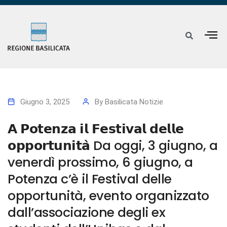
Giugno 3, 2025
By
Basilicata Notizie
𝗔 𝗣𝗼𝘁𝗲𝗻𝘇𝗮 𝗶𝗹 𝗙𝗲𝘀𝘁𝗶𝘃𝗮𝗹 𝗱𝗲𝗹𝗹𝗲
𝗼𝗽𝗽𝗼𝗿𝘁𝘂𝗻𝗶𝘁𝗮̀ Da oggi, 3 giugno, a
venerdì prossimo, 6 giugno, a
Potenza c’è il Festival delle
opportunità, evento organizzato
dall’associazione degli ex