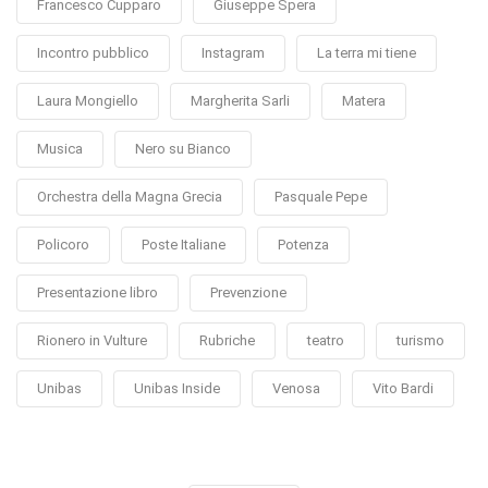
Francesco Cupparo
Giuseppe Spera
Incontro pubblico
Instagram
La terra mi tiene
Laura Mongiello
Margherita Sarli
Matera
Musica
Nero su Bianco
Orchestra della Magna Grecia
Pasquale Pepe
Policoro
Poste Italiane
Potenza
Presentazione libro
Prevenzione
Rionero in Vulture
Rubriche
teatro
turismo
Unibas
Unibas Inside
Venosa
Vito Bardi