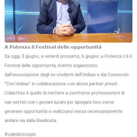
𝗔 𝗣𝗼𝘁𝗲𝗻𝘇𝗮 𝗶𝗹 𝗙𝗲𝘀𝘁𝗶𝘃𝗮𝗹 𝗱𝗲𝗹𝗹𝗲 𝗼𝗽𝗽𝗼𝗿𝘁𝘂𝗻𝗶𝘁𝗮̀
Da oggi, 3 giugno, a venerdì prossimo, 6 giugno, a Potenza c’è il
Festival delle opportunità, evento organizzato
dall’associazione degli ex studenti dell’Unibas e dal Consorzio
“Con Unibas” in collaborazione con alcuni partner privati.
L’obiettivo è quello di mettere a confronto professionisti di
vari settori con i giovani lucani per spiegare loro come
generare opportunità e realizzarsi senza necessariamente
andare via dalla Basilicata.
#caleidoscopio