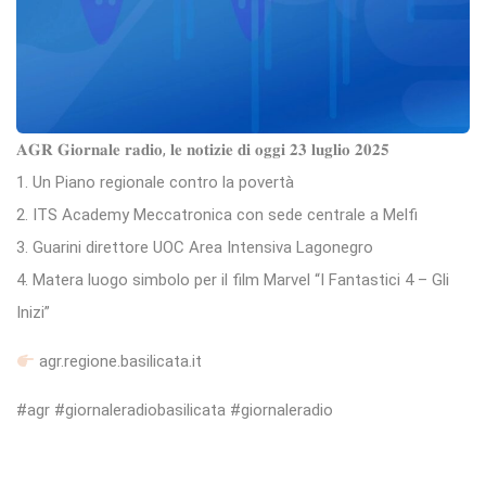
𝐀𝐆𝐑 𝐆𝐢𝐨𝐫𝐧𝐚𝐥𝐞 𝐫𝐚𝐝𝐢𝐨, 𝐥𝐞 𝐧𝐨𝐭𝐢𝐳𝐢𝐞 𝐝𝐢 𝐨𝐠𝐠𝐢 𝟐𝟑 𝐥𝐮𝐠𝐥𝐢𝐨 𝟐𝟎𝟐𝟓
1. Un Piano regionale contro la povertà
2. ITS Academy Meccatronica con sede centrale a Melfi
3. Guarini direttore UOC Area Intensiva Lagonegro
4. Matera luogo simbolo per il film Marvel “I Fantastici 4 – Gli
Inizi”
agr.regione.basilicata.it
#agr #giornaleradiobasilicata #giornaleradio