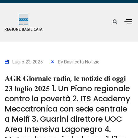
Luglio 23, 2025
By
Basilicata Notizie
𝐀𝐆𝐑 𝐆𝐢𝐨𝐫𝐧𝐚𝐥𝐞 𝐫𝐚𝐝𝐢𝐨, 𝐥𝐞 𝐧𝐨𝐭𝐢𝐳𝐢𝐞 𝐝𝐢 𝐨𝐠𝐠𝐢
𝟐𝟑 𝐥𝐮𝐠𝐥𝐢𝐨 𝟐𝟎𝟐𝟓 1. Un Piano regionale
contro la povertà 2. ITS Academy
Meccatronica con sede centrale
a Melfi 3. Guarini direttore UOC
Area Intensiva Lagonegro 4.