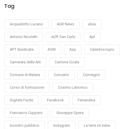
Tag
Acquedotto Lucano
AGR News
alsia
Antonio Nicoletti
AOR San Carlo
Apt
APT Basilicata
ASM
Asp
Caleidoscopio
Camerata delle Arti
Carmine Cicala
Comune di Matera
Concerto
Convegno
Corso di formazione
Cosimo Latronico
Digitale Facile
Facebook
Ferrandina
Francesco Cupparo
Giuseppe Spera
Incontro pubblico
Instagram
La terra mi tiene