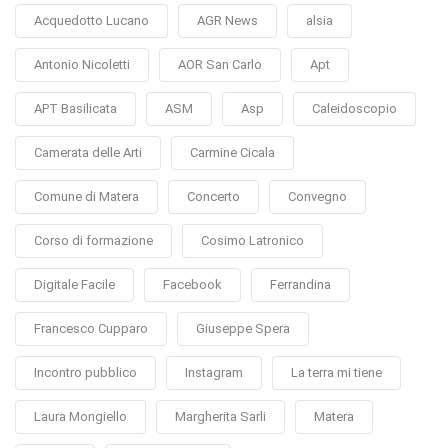
Acquedotto Lucano
AGR News
alsia
Antonio Nicoletti
AOR San Carlo
Apt
APT Basilicata
ASM
Asp
Caleidoscopio
Camerata delle Arti
Carmine Cicala
Comune di Matera
Concerto
Convegno
Corso di formazione
Cosimo Latronico
Digitale Facile
Facebook
Ferrandina
Francesco Cupparo
Giuseppe Spera
Incontro pubblico
Instagram
La terra mi tiene
Laura Mongiello
Margherita Sarli
Matera