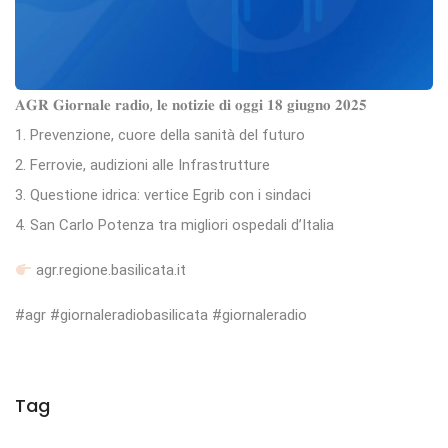
𝐀𝐆𝐑 𝐆𝐢𝐨𝐫𝐧𝐚𝐥𝐞 𝐫𝐚𝐝𝐢𝐨, 𝐥𝐞 𝐧𝐨𝐭𝐢𝐳𝐢𝐞 𝐝𝐢 𝐨𝐠𝐠𝐢 𝟏𝟖 𝐠𝐢𝐮𝐠𝐧𝐨 𝟐𝟎𝟐𝟓
1. Prevenzione, cuore della sanità del futuro
2. Ferrovie, audizioni alle Infrastrutture
3. Questione idrica: vertice Egrib con i sindaci
4. San Carlo Potenza tra migliori ospedali d’Italia
agr.regione.basilicata.it
#agr #giornaleradiobasilicata #giornaleradio
Tag