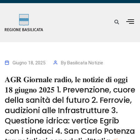
Giugno 18, 2025
By
Basilicata Notizie
𝐀𝐆𝐑 𝐆𝐢𝐨𝐫𝐧𝐚𝐥𝐞 𝐫𝐚𝐝𝐢𝐨, 𝐥𝐞 𝐧𝐨𝐭𝐢𝐳𝐢𝐞 𝐝𝐢 𝐨𝐠𝐠𝐢
𝟏𝟖 𝐠𝐢𝐮𝐠𝐧𝐨 𝟐𝟎𝟐𝟓 1. Prevenzione, cuore
della sanità del futuro 2. Ferrovie,
audizioni alle Infrastrutture 3.
Questione idrica: vertice Egrib
con i sindaci 4. San Carlo Potenza