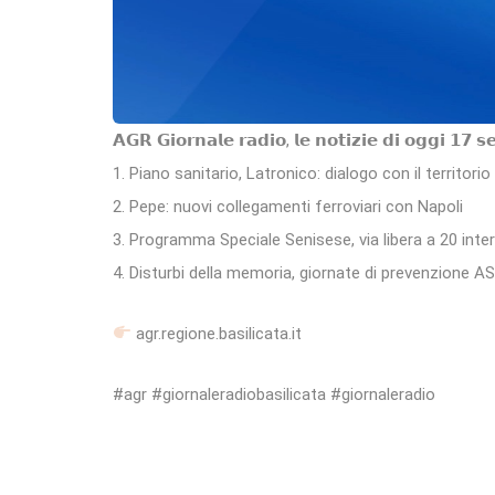
𝗔𝗚𝗥 𝗚𝗶𝗼𝗿𝗻𝗮𝗹𝗲 𝗿𝗮𝗱𝗶𝗼, 𝗹𝗲 𝗻𝗼𝘁𝗶𝘇𝗶𝗲 𝗱𝗶 𝗼𝗴𝗴𝗶 𝟭𝟳 
1. Piano sanitario, Latronico: dialogo con il territorio
2. Pepe: nuovi collegamenti ferroviari con Napoli
3. Programma Speciale Senisese, via libera a 20 inter
4. Disturbi della memoria, giornate di prevenzione A
agr.regione.basilicata.it
#agr #giornaleradiobasilicata #giornaleradio