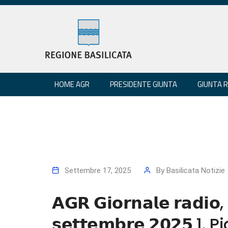
HOME AGR
PRESIDENTE GIUNTA
GIUNTA 
Settembre 17, 2025
By
Basilicata Notizie
𝗔𝗚𝗥 𝗚𝗶𝗼𝗿𝗻𝗮𝗹𝗲 𝗿𝗮𝗱𝗶𝗼, 
𝘀𝗲𝘁𝘁𝗲𝗺𝗯𝗿𝗲 𝟮𝟬𝟮𝟱 1