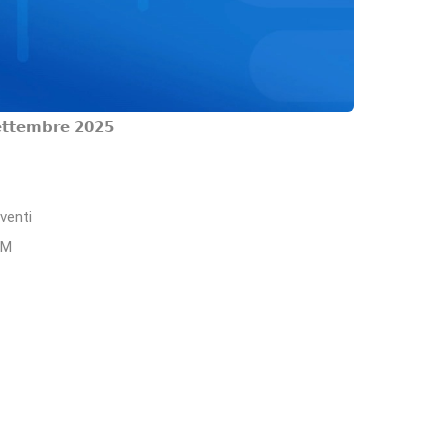
𝗲𝘁𝘁𝗲𝗺𝗯𝗿𝗲 𝟮𝟬𝟮𝟱
venti
SM