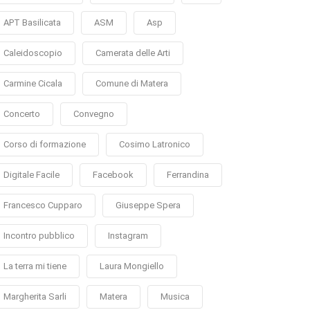
APT Basilicata
ASM
Asp
Caleidoscopio
Camerata delle Arti
Carmine Cicala
Comune di Matera
Concerto
Convegno
Corso di formazione
Cosimo Latronico
Digitale Facile
Facebook
Ferrandina
Francesco Cupparo
Giuseppe Spera
Incontro pubblico
Instagram
La terra mi tiene
Laura Mongiello
Margherita Sarli
Matera
Musica