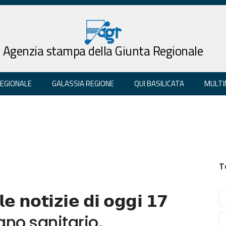
Agenzia stampa della Giunta Regionale
REGIONALE
GALASSIA REGIONE
QUI BASILICATA
MULTI
T
𝗲 𝗻𝗼𝘁𝗶𝘇𝗶𝗲 𝗱𝗶 𝗼𝗴𝗴𝗶 𝟭𝟳
. Piano sanitario,