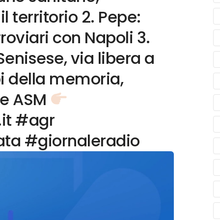
l territorio 2. Pepe:
roviari con Napoli 3.
nisese, via libera a
bi della memoria,
one ASM
.it #agr
ata #giornaleradio