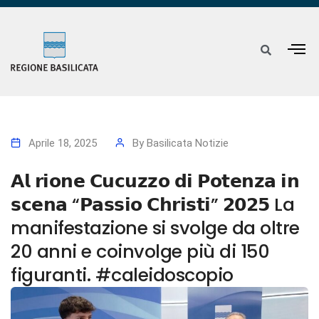
Aprile 18, 2025
By
Basilicata Notizie
𝗔𝗹 𝗿𝗶𝗼𝗻𝗲 𝗖𝘂𝗰𝘂𝘇𝘇𝗼 𝗱𝗶 𝗣𝗼𝘁𝗲𝗻𝘇𝗮 𝗶𝗻
𝘀𝗰𝗲𝗻𝗮 “𝗣𝗮𝘀𝘀𝗶𝗼 𝗖𝗵𝗿𝗶𝘀𝘁𝗶” 𝟮𝟬𝟮𝟱 La
manifestazione si svolge da oltre
20 anni e coinvolge più di 150
figuranti. #caleidoscopio