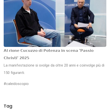
𝗔𝗹 𝗿𝗶𝗼𝗻𝗲 𝗖𝘂𝗰𝘂𝘇𝘇𝗼 𝗱𝗶 𝗣𝗼𝘁𝗲𝗻𝘇𝗮 𝗶𝗻 𝘀𝗰𝗲𝗻𝗮 “𝗣𝗮𝘀𝘀𝗶𝗼
𝗖𝗵𝗿𝗶𝘀𝘁𝗶” 𝟮𝟬𝟮𝟱
La manifestazione si svolge da oltre 20 anni e coinvolge più di
150 figuranti.
#caleidoscopio
Tag