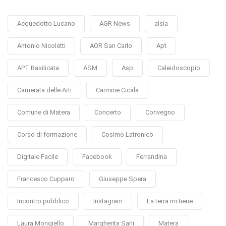
Acquedotto Lucano
AGR News
alsia
Antonio Nicoletti
AOR San Carlo
Apt
APT Basilicata
ASM
Asp
Caleidoscopio
Camerata delle Arti
Carmine Cicala
Comune di Matera
Concerto
Convegno
Corso di formazione
Cosimo Latronico
Digitale Facile
Facebook
Ferrandina
Francesco Cupparo
Giuseppe Spera
Incontro pubblico
Instagram
La terra mi tiene
Laura Mongiello
Margherita Sarli
Matera