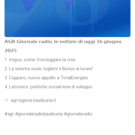
𝗔𝗚𝗥 𝗚𝗶𝗼𝗿𝗻𝗮𝗹𝗲 𝗿𝗮𝗱𝗶𝗼, 𝗹𝗲 𝗻𝗼𝘁𝗶𝘇𝗶𝗲 𝗱𝗶 𝗼𝗴𝗴𝗶 𝟭𝟲 𝗴𝗶𝘂𝗴𝗻𝗼
𝟮𝟬𝟮𝟱
1. Irriguo, come fronteggiare la crisi
2. La sinistra vuole togliere il Bonus ai lucani”
3. Cupparo, nuovo appello a TotalEnergies
4. Latronico: politiche sociali leva di sviluppo
agr.regione.basilicata.it
#agr #giornaleradiobasilicata #giornaleradio