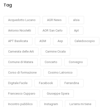
Tag
Acquedotto Lucano
AGR News
alsia
Antonio Nicoletti
AOR San Carlo
Apt
APT Basilicata
ASM
Asp
Caleidoscopio
Camerata delle Arti
Carmine Cicala
Comune di Matera
Concerto
Convegno
Corso di formazione
Cosimo Latronico
Digitale Facile
Facebook
Ferrandina
Francesco Cupparo
Giuseppe Spera
Incontro pubblico
Instagram
La terra mi tiene