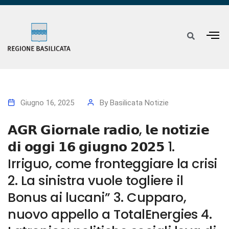
Giugno 16, 2025
By
Basilicata Notizie
𝗔𝗚𝗥 𝗚𝗶𝗼𝗿𝗻𝗮𝗹𝗲 𝗿𝗮𝗱𝗶𝗼, 𝗹𝗲 𝗻𝗼𝘁𝗶𝘇𝗶𝗲
𝗱𝗶 𝗼𝗴𝗴𝗶 𝟭𝟲 𝗴𝗶𝘂𝗴𝗻𝗼 𝟮𝟬𝟮𝟱 1.
Irriguo, come fronteggiare la crisi
2. La sinistra vuole togliere il
Bonus ai lucani” 3. Cupparo,
nuovo appello a TotalEnergies 4.