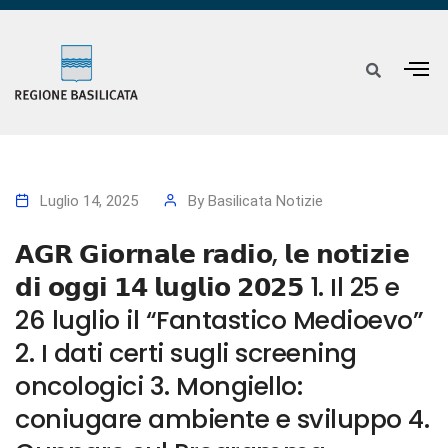
Luglio 14, 2025
By
Basilicata Notizie
𝗔𝗚𝗥 𝗚𝗶𝗼𝗿𝗻𝗮𝗹𝗲 𝗿𝗮𝗱𝗶𝗼, 𝗹𝗲 𝗻𝗼𝘁𝗶𝘇𝗶𝗲
𝗱𝗶 𝗼𝗴𝗴𝗶 𝟭𝟰 𝗹𝘂𝗴𝗹𝗶𝗼 𝟮𝟬𝟮𝟱 1. Il 25 e
26 luglio il “Fantastico Medioevo”
2. I dati certi sugli screening
oncologici 3. Mongiello:
coniugare ambiente e sviluppo 4.