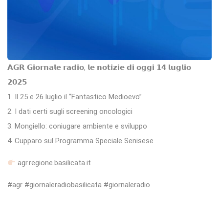
𝗔𝗚𝗥 𝗚𝗶𝗼𝗿𝗻𝗮𝗹𝗲 𝗿𝗮𝗱𝗶𝗼, 𝗹𝗲 𝗻𝗼𝘁𝗶𝘇𝗶𝗲 𝗱𝗶 𝗼𝗴𝗴𝗶 𝟭𝟰 𝗹𝘂𝗴𝗹𝗶𝗼
𝟮𝟬𝟮𝟱
1. Il 25 e 26 luglio il “Fantastico Medioevo”
2. I dati certi sugli screening oncologici
3. Mongiello: coniugare ambiente e sviluppo
4. Cupparo sul Programma Speciale Senisese
agr.regione.basilicata.it
#agr #giornaleradiobasilicata #giornaleradio