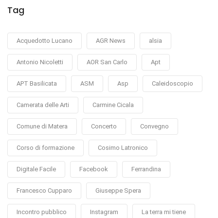
Tag
Acquedotto Lucano
AGR News
alsia
Antonio Nicoletti
AOR San Carlo
Apt
APT Basilicata
ASM
Asp
Caleidoscopio
Camerata delle Arti
Carmine Cicala
Comune di Matera
Concerto
Convegno
Corso di formazione
Cosimo Latronico
Digitale Facile
Facebook
Ferrandina
Francesco Cupparo
Giuseppe Spera
Incontro pubblico
Instagram
La terra mi tiene