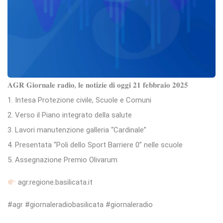
𝐀𝐆𝐑 𝐆𝐢𝐨𝐫𝐧𝐚𝐥𝐞 𝐫𝐚𝐝𝐢𝐨, 𝐥𝐞 𝐧𝐨𝐭𝐢𝐳𝐢𝐞 𝐝𝐢 𝐨𝐠𝐠𝐢 𝟐𝟏 𝐟𝐞𝐛𝐛𝐫𝐚𝐢𝐨 𝟐𝟎𝟐𝟓
1. Intesa Protezione civile, Scuole e Comuni
2. Verso il Piano integrato della salute
3. Lavori manutenzione galleria “Cardinale”
4. Presentata “Poli dello Sport Barriere 0” nelle scuole
5. Assegnazione Premio Olivarum
agr.regione.basilicata.it
#agr #giornaleradiobasilicata #giornaleradio