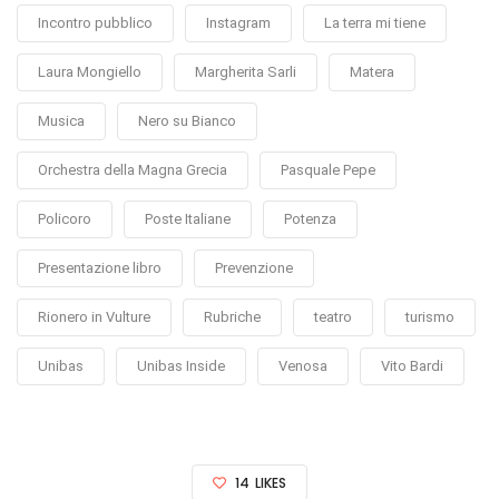
Incontro pubblico
Instagram
La terra mi tiene
Laura Mongiello
Margherita Sarli
Matera
Musica
Nero su Bianco
Orchestra della Magna Grecia
Pasquale Pepe
Policoro
Poste Italiane
Potenza
Presentazione libro
Prevenzione
Rionero in Vulture
Rubriche
teatro
turismo
Unibas
Unibas Inside
Venosa
Vito Bardi
14
LIKES