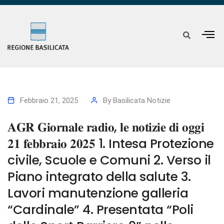
Febbraio 21, 2025
By
Basilicata Notizie
𝐀𝐆𝐑 𝐆𝐢𝐨𝐫𝐧𝐚𝐥𝐞 𝐫𝐚𝐝𝐢𝐨, 𝐥𝐞 𝐧𝐨𝐭𝐢𝐳𝐢𝐞 𝐝𝐢 𝐨𝐠𝐠𝐢
𝟐𝟏 𝐟𝐞𝐛𝐛𝐫𝐚𝐢𝐨 𝟐𝟎𝟐𝟓 1. Intesa Protezione
civile, Scuole e Comuni 2. Verso il
Piano integrato della salute 3.
Lavori manutenzione galleria
“Cardinale” 4. Presentata “Poli