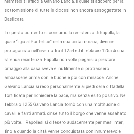
Manfredi si affidò a Galvano Lancia, il quale si adoperò per la
sottomissione di tutte le diocesi non ancora assoggettate in
Basilicata.
In questo contesto si consumò la resistenza di Rapolla, la
quale “ligia al Pontefice” nella sua cinta muraria, divenne
protagonista nell’inverno tra il 1254 ed il febbraio 1255 di una
strenua resistenza. Rapolla non volle piegarsi a prestare
omaggio alla casa sveva e inutilmente si protrassero
ambascerie prima con le buone e poi con minacce. Anche
Galvano Lancia si recò personalmente ai piedi della cittadella
fortificata per richiedere la pace, ma senza esito positivo. Nel
febbraio 1255 Galvano Lancia tornò con una moltitudine di
cavalli e fanti armati, cinse tutto il borgo che venne assaltato
più volte. I Rapollesi si difesero audacemente per mesi interi,
fino a quando la città venne conquistata con innumerevole