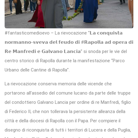
#fantasticomedioevo – La rievocazione “𝗟𝗮 𝗰𝗼𝗻𝗾𝘂𝗶𝘀𝘁𝗮
𝗻𝗼𝗿𝗺𝗮𝗻𝗻𝗼-𝘀𝘃𝗲𝘃𝗮 𝗱𝗲𝗹 𝗳𝗲𝘂𝗱𝗼 𝗱𝗶 #𝗥𝗮𝗽𝗼𝗹𝗹𝗮 𝗮𝗱 𝗼𝗽𝗲𝗿𝗮 𝗱𝗶
𝗥𝗲 𝗠𝗮𝗻𝗳𝗿𝗲𝗱𝗶 𝗲 𝗚𝗮𝗹𝘃𝗮𝗻𝗼 𝗟𝗮𝗻𝗰𝗶𝗮” si snoda per le vie del
centro storico di Rapolla durante la manifestazione “Parco
Urbano delle Cantine di Rapolla”.
La rievocazione conserva memoria delle vicende che
portarono all’assedio del comune lucano da parte delle truppe
del condottiero Galvano Lancia per ordine di re Manfredi, figlio
di Federico II, che non tollerava la persistente alleanza della
città e della diocesi di Rapolla con il Papa. Per compiere il
disegno di riconquista di tutti i territori di Lucera e della Puglia,