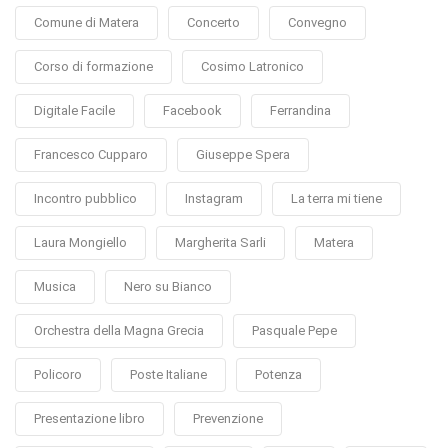
Comune di Matera
Concerto
Convegno
Corso di formazione
Cosimo Latronico
Digitale Facile
Facebook
Ferrandina
Francesco Cupparo
Giuseppe Spera
Incontro pubblico
Instagram
La terra mi tiene
Laura Mongiello
Margherita Sarli
Matera
Musica
Nero su Bianco
Orchestra della Magna Grecia
Pasquale Pepe
Policoro
Poste Italiane
Potenza
Presentazione libro
Prevenzione