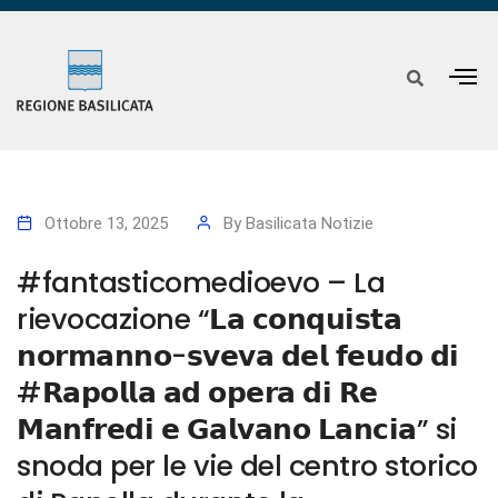
Ottobre 13, 2025
By
Basilicata Notizie
#fantasticomedioevo – La
rievocazione “𝗟𝗮 𝗰𝗼𝗻𝗾𝘂𝗶𝘀𝘁𝗮
𝗻𝗼𝗿𝗺𝗮𝗻𝗻𝗼-𝘀𝘃𝗲𝘃𝗮 𝗱𝗲𝗹 𝗳𝗲𝘂𝗱𝗼 𝗱𝗶
#𝗥𝗮𝗽𝗼𝗹𝗹𝗮 𝗮𝗱 𝗼𝗽𝗲𝗿𝗮 𝗱𝗶 𝗥𝗲
𝗠𝗮𝗻𝗳𝗿𝗲𝗱𝗶 𝗲 𝗚𝗮𝗹𝘃𝗮𝗻𝗼 𝗟𝗮𝗻𝗰𝗶𝗮” si
snoda per le vie del centro storico